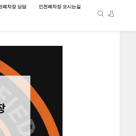
천폐차장 상담
인천폐차장 오시는길
로그인
회원가입