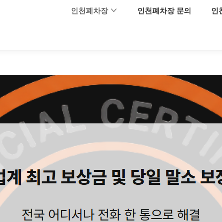
메뉴 건너뛰기
인천폐차장
인천폐차장 문의
인